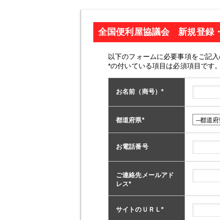
全国便利屋協議会 新規登録
以下のフォームに必要事項をご記入
*の付いている項目は必須項目です
お名前（商号）
*
都道府県
*
お電話番号
ご連絡先メールアド
レス
*
サイトのＵＲＬ
*